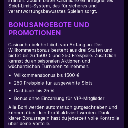
starten. Zudem bietet Casinacho ein integriertes
Spiel-Limit-System, das für sicheres und
verantwortungsbewusstes Spielen sorgt.
BONUSANGEBOTE UND
PROMOTIONEN
Casinacho belohnt dich von Anfang an. Der
Willkommensbonus besteht aus drei Stufen und
bietet bis zu 1500 € und 250 Freispiele. Zusätzlich
kannst du an saisonalen Aktionen und
wöchentlichen Turnieren teilnehmen.
Willkommensbonus bis 1500 €
250 Freispiele für ausgewählte Slots
Cashback bis 25 %
Bonus ohne Einzahlung für VIP-Mitglieder
Alle Boni werden automatisch gutgeschrieben und
können über dein Profil aktiviert werden. Dank
klarer Bonusregeln hast du jederzeit volle Kontrolle
über deine Vorteile.